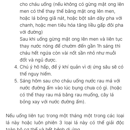
cho cháu uống (nếu không có gừng mật ong lên
men có thể thay thế bằng mật ong lên men,
hoặc lá bỏng giã nát, hoặc bột sắn dây pha với
chanh, hoặc men tiêu hóa tăng liều gấp đôi pha
với đường)
Sau khi uống gừng mật ong lên men và liên tục
thay nước nóng để chườm đến gần 1h sáng thì
cháu hết ngứa còn vài nốt sần nhỏ như muỗi
đốt và ngủ được.
Chú ý hô hấp, để ý khí quản vì dị ứng sâu sẽ có
thể nguy hiểm.
Sáng hôm sau cho cháu uống nước rau má với
nước đường ấm vào lúc bụng chưa có gì. (hoặc
có thể thay rau má bằng rau muống, cây lá
bỏng xay với nước đường ấm).
Nếu uống liên tục trong một tháng một trong các loại
lá này hoặc luôn phiên 3 loại lá này có thể giải độc
toàn bộ cơ thể và hết bệnh dị ứng.