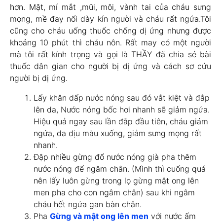
hơn. Mặt, mí mắt ,mũi, môi, vành tai của cháu sưng
mọng, mề đay nổi dày kín người và cháu rất ngứa.Tôi
cũng cho cháu uống thuốc chống dị ứng nhưng được
khoảng 10 phút thì cháu nôn. Rất may có một người
mà tôi rất kính trọng và gọi là THẦY đã chia sẻ bài
thuốc dân gian cho người bị dị ứng và cách sơ cứu
người bị dị ứng.
Lấy khăn dấp nước nóng sau đó vắt kiệt và đắp
lên da, Nước nóng bốc hơi nhanh sẽ giảm ngứa.
Hiệu quả ngay sau lần đắp đầu tiên, cháu giảm
ngứa, da dịu màu xuống, giảm sưng mọng rất
nhanh.
Đập nhiều gừng đổ nước nóng già pha thêm
nước nóng để ngâm chân. (Mình thì cuống quá
nên lấy luôn gừng trong lọ gừng mật ong lên
men pha cho con ngâm chân) sau khi ngâm
cháu hết ngứa gan bàn chân.
Pha
Gừng và mật ong lên men
với nước ấm