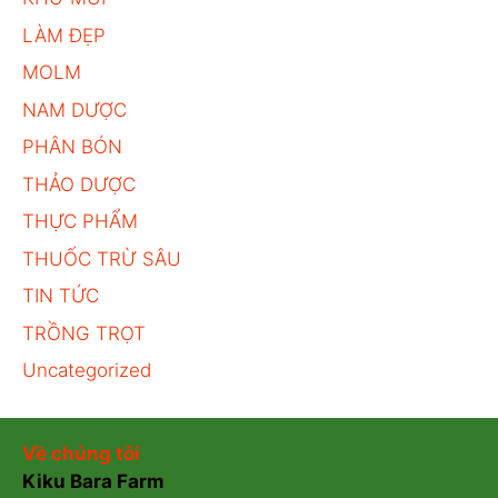
LÀM ĐẸP
MOLM
NAM DƯỢC
PHÂN BÓN
THẢO DƯỢC
THỰC PHẨM
THUỐC TRỪ SÂU
TIN TỨC
TRỒNG TRỌT
Uncategorized
Về chúng tôi
Kiku Bara Farm