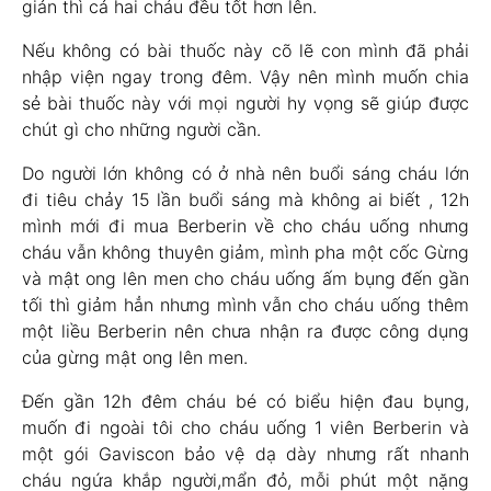
giản thì cả hai cháu đều tốt hơn lên.
Nếu không có bài thuốc này cõ lẽ con mình đã phải
nhập viện ngay trong đêm. Vậy nên mình muốn chia
sẻ bài thuốc này với mọi người hy vọng sẽ giúp được
chút gì cho những người cần.
Do người lớn không có ở nhà nên buổi sáng cháu lớn
đi tiêu chảy 15 lần buổi sáng mà không ai biết , 12h
mình mới đi mua Berberin về cho cháu uống nhưng
cháu vẫn không thuyên giảm, mình pha một cốc Gừng
và mật ong lên men cho cháu uống ấm bụng đến gần
tối thì giảm hẳn nhưng mình vẫn cho cháu uống thêm
một liều Berberin nên chưa nhận ra được công dụng
của gừng mật ong lên men.
Đến gần 12h đêm cháu bé có biểu hiện đau bụng,
muốn đi ngoài tôi cho cháu uống 1 viên Berberin và
một gói Gaviscon bảo vệ dạ dày nhưng rất nhanh
cháu ngứa khắp người,mẩn đỏ, mỗi phút một nặng