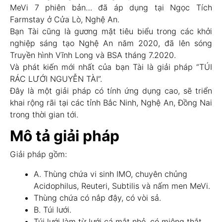
MeVi 7 phiên bản… đã áp dụng tại Ngọc Tích
Farmstay ở Cửa Lò, Nghệ An.
Bạn Tài cũng là gương mặt tiêu biểu trong các khởi
nghiệp sáng tạo Nghệ An năm 2020, đã lên sóng
Truyền hình Vĩnh Long và BSA tháng 7.2020.
Và phát kiến mới nhất của bạn Tài là giải pháp “TÚI
RÁC LƯỚI NGUYỄN TÀI”.
Đây là một giải pháp có tính ứng dụng cao, sẽ triển
khai rộng rãi tại các tỉnh Bắc Ninh, Nghệ An, Đồng Nai
trong thời gian tới.
Mô tả giải pháp
Giải pháp gồm:
A. Thùng chứa vi sinh IMO, chuyên chủng
Acidophilus, Reuteri, Subtilis và nấm men MeVi.
Thùng chứa có nắp đậy, có vòi sả.
B. Túi lưới.
Túi lưới làm từ lưới cá mắt nhỏ, có miệng thắt