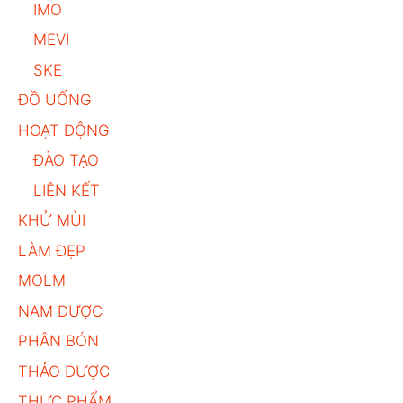
IMO
MEVI
SKE
ĐỒ UỐNG
HOẠT ĐỘNG
ĐÀO TẠO
LIÊN KẾT
KHỬ MÙI
LÀM ĐẸP
MOLM
NAM DƯỢC
PHÂN BÓN
THẢO DƯỢC
THỰC PHẨM