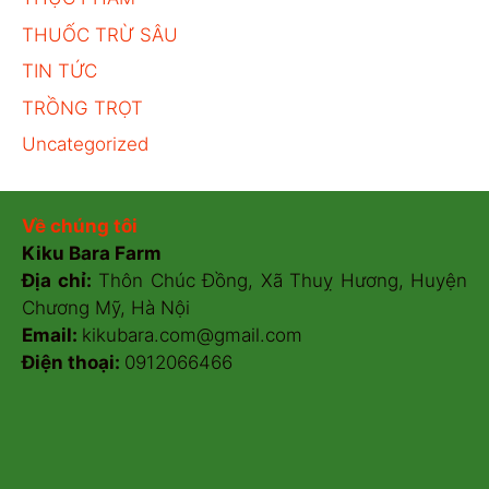
THUỐC TRỪ SÂU
TIN TỨC
TRỒNG TRỌT
Uncategorized
Về chúng tôi
Kiku Bara Farm
Địa chỉ:
Thôn Chúc Đồng, Xã Thuỵ Hương, Huyện
Chương Mỹ, Hà Nội
Email:
kikubara.com@gmail.com
Điện thoại:
0912066466