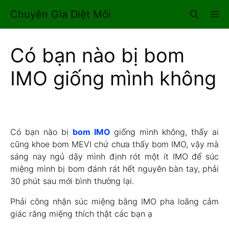
Chuyển
Chuyên Gia Diệt Mối
M
đến
nội
dung
Có bạn nào bị bom
IMO giống mình không
Có bạn nào bị
bom IMO
giống mình không, thấy ai
cũng khoe bom MEVI chứ chưa thấy bom IMO, vậy mà
sáng nay ngủ dậy mình định rót một ít IMO để súc
miệng mình bị bom đánh rát hết nguyên bàn tay, phải
30 phút sau mới bình thường lại.
Phải công nhận súc miệng bằng IMO pha loãng cảm
giác răng miệng thích thật các bạn ạ