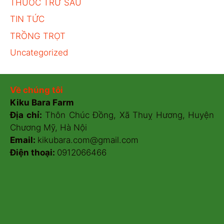
THUỐC TRỪ SÂU
TIN TỨC
TRỒNG TRỌT
Uncategorized
Về chúng tôi
Kiku Bara Farm
Địa chỉ:
Thôn Chúc Đồng, Xã Thuỵ Hương, Huyện
Chương Mỹ, Hà Nội
Email:
kikubara.com@gmail.com
Điện thoại:
0912066466