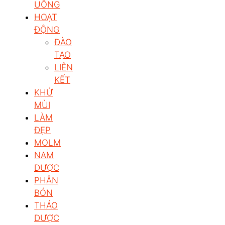
UỐNG
HOẠT
ĐỘNG
ĐÀO
TẠO
LIÊN
KẾT
KHỬ
MÙI
LÀM
ĐẸP
MOLM
NAM
DƯỢC
PHÂN
BÓN
THẢO
DƯỢC