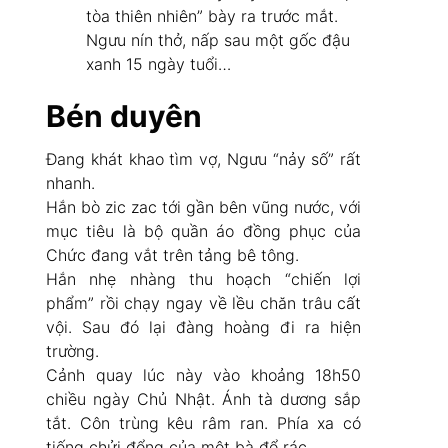
tòa thiên nhiên” bày ra trước mắt.
Ngưu nín thở, nấp sau một gốc đậu
xanh 15 ngày tuổi…
Bén duyên
Đang khát khao tìm vợ, Ngưu “nảy số” rất
nhanh.
Hắn bò zic zac tới gần bên vũng nước, với
mục tiêu là bộ quần áo đồng phục của
Chức đang vắt trên tảng bê tông.
Hắn nhẹ nhàng thu hoạch “chiến lợi
phẩm” rồi chạy ngay về lều chăn trâu cất
vội. Sau đó lại đàng hoàng đi ra hiện
trường.
Cảnh quay lúc này vào khoảng 18h50
chiều ngày Chủ Nhật. Ánh tà dương sắp
tắt. Côn trùng kêu râm ran. Phía xa có
tiếng chửi đổng của một bà đổ rác…