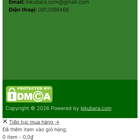
Email:
kikubara.com@gmail.com
Điện thoại:
0912066466
Copyright © 2026 Powered by
kikubara.com
Tiếp tục mua hàng →
Đã thêm item vào giỏ hàng.
0 item -
0,0
₫