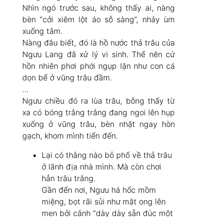
Nhìn ngó trước sau, không thấy ai, nàng
bèn “cởi xiêm lột áo sỗ sàng”, nhảy ùm
xuống tắm.
Nàng đâu biết, đó là hồ nước thả trâu của
Ngưu Lang đã xử lý vi sinh. Thế nên cứ
hồn nhiên phơi phới ngụp lặn như con cá
dọn bể ở vũng trâu đầm.
…
Ngưu chiều đó ra lùa trâu, bỗng thấy từ
xa có bóng trắng trắng đang ngoi lên hụp
xuống ở vũng trâu, bèn nhặt ngay hòn
gạch, khom mình tiến đến.
Lại có thằng nào bỏ phố về thả trâu
ở lãnh địa nhà mình. Mà còn chơi
hẳn trâu trắng.
Gần đến nơi, Ngưu há hốc mồm
miệng, bọt rãi sủi như mật ong lên
men bởi cảnh “dày dày sẵn đúc một