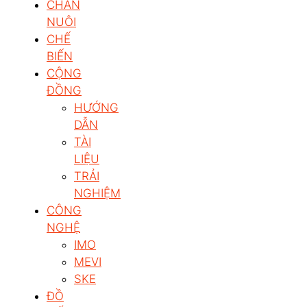
CHĂN
NUÔI
CHẾ
BIẾN
CỘNG
ĐỒNG
HƯỚNG
DẪN
TÀI
LIỆU
TRẢI
NGHIỆM
CÔNG
NGHỆ
IMO
MEVI
SKE
ĐỒ