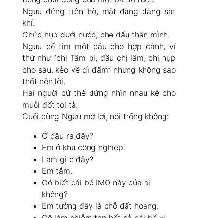
Ngưu đứng trên bờ, mặt đằng đằng sát
khí.
Chức hụp dưới nước, che dấu thân mình.
Ngưu cố tìm một câu cho hợp cảnh, ví
thử như “chị Tấm ơi, đầu chị lấm, chị hụp
cho sâu, kẻo về dì đấm” nhưng không sao
thốt nên lời.
Hai người cứ thế đứng nhìn nhau kệ cho
muỗi đốt tơi tả.
Cuối cùng Ngưu mở lời, nói trống không:
Ở đâu ra đây?
Em ở khu công nghiệp.
Làm gì ở đây?
Em tắm.
Có biết cái bể IMO này của ai
không?
Em tưởng đây là chỗ đất hoang.
Cô làm nhiễm tạp hết cả cái bể vi