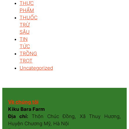
THỰC
PHẨM
THUỐC
TRỪ
SÂU
TIN
TỨC
TRỒNG
TRỌT
Uncategorized
Về chúng tôi
Kiku Bara Farm
Địa chỉ:
Thôn Chúc Đồng, Xã Thuỵ Hương,
Huyện Chương Mỹ, Hà Nội